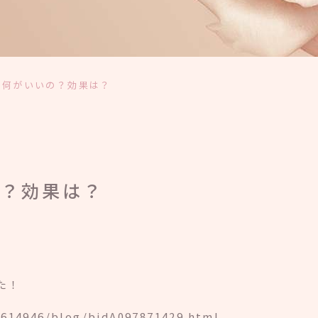
の何がいいの？効果は？
の？効果は？
した！
0614946/blog/bidA097871429.html