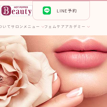
LINE予約
ら
について
サロンメニュー
フェムケア
アカデミー
ト
のお客様へ
エステティック
GROTTY PRO
グ