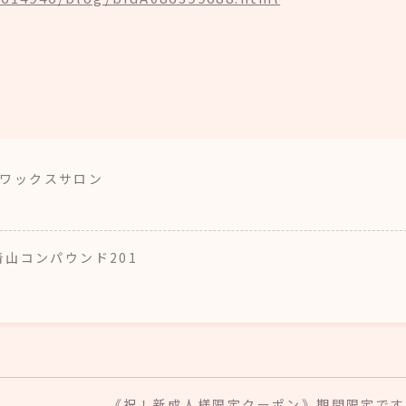
ア・ワックスサロン
南青山コンパウンド201
《祝！新成人様限定クーポン》期間限定です