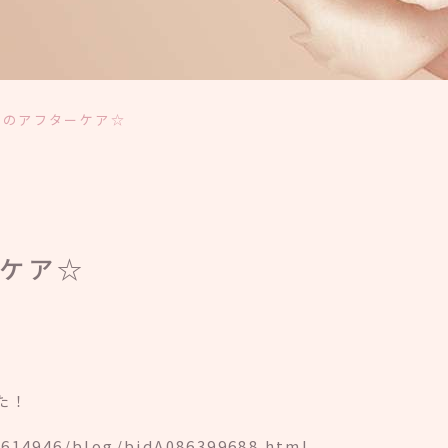
後のアフターケア☆
ケア☆
した！
0614946/blog/bidA086399688.html