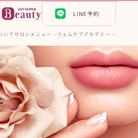
LINE予約
ら
について
サロンメニュー
フェムケア
アカデミー
ト
のお客様へ
エステティック
GROTTY PRO
グ