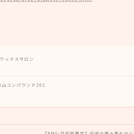
ア・ワックスサロン
南青山コンパウンド201
【PMS/月経困難症】日頃の積み重ねの