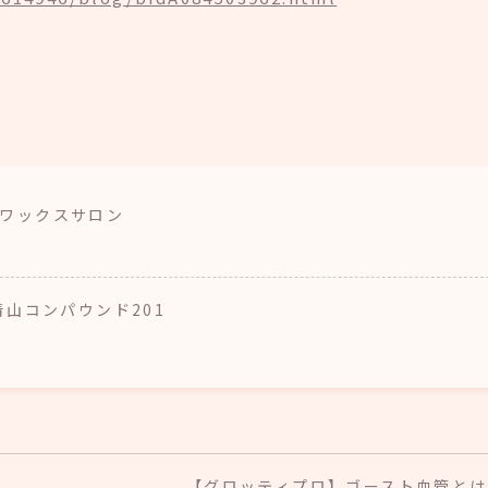
ア・ワックスサロン
南青山コンパウンド201
【グロッティプロ】ゴースト血管とは