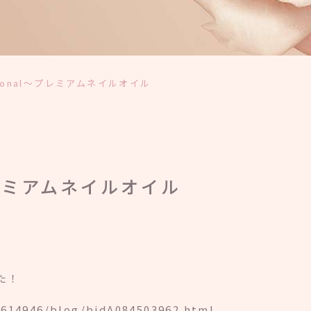
essional～プレミアムネイルオイル
l～プレミアムネイルオイル
した！
0614946/blog/bidA084503962.html