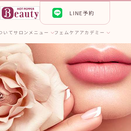
LINE予約
ら
について
サロンメニュー
フェムケア
アカデミー
ト
のお客様へ
エステティック
GROTTY PRO
グ