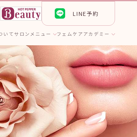
LINE予約
ら
について
サロンメニュー
フェムケア
アカデミー
ト
のお客様へ
エステティック
GROTTY PRO
グ