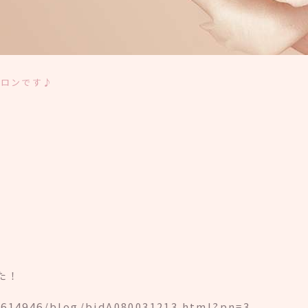
サロンです♪
した！
0614946/blog/bidA080031213.html?pn=3